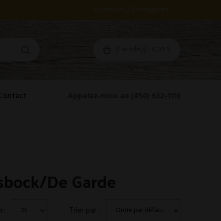
Connexion / S'enregistrer
0 article(s) - 0,00 $
Contact
Appelez-nous au
(450) 632-1116
isbock/De Garde
r:
Trier par :