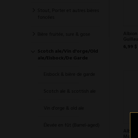
Stout, Porter et autres bières
foncées
Albion
Bière fruitée, sure & gose
Guilla
6,99 $
Scotch ale/Vin d'orge/Old
ale/Eisbock/De Garde
Eisbock & bière de garde
Scotch ale & scottish ale
Vin d'orge & old ale
Élevée en fût (Barrel-aged)
Albion
Motsog