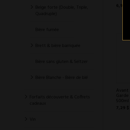
6,99 $
Belge forte (Double, Triple,
Quadruple)
Bière fumée
Brett & bière barriquée
Bière sans gluten & Seltzer
Bière Blanche - Bière de blé
Avant 
Garde 
Forfaits découverte & Coffrets
500ml
cadeaux
7,29 $
Vin