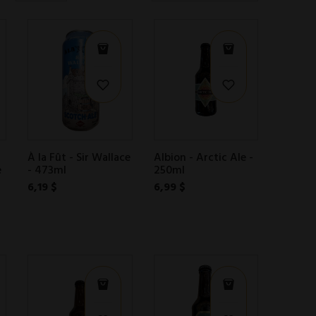
À la Fût - Sir Wallace
Albion - Arctic Ale -
e
- 473ml
250ml
6,19 $
6,99 $