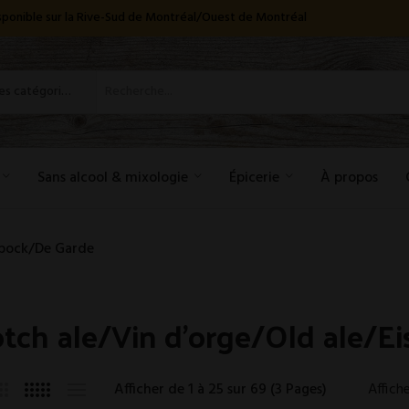
disponible sur la Rive-Sud de Montréal/Ouest de Montréal
Toutes les catégories
Sans alcool & mixologie
Épicerie
À propos
sbock/De Garde
tch ale/Vin d'orge/Old ale/E
Afficher de 1 à 25 sur 69 (3 Pages)
Affiche