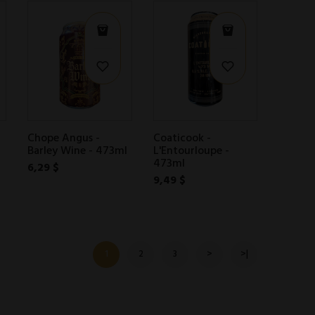
Chope Angus -
Coaticook -
Barley Wine - 473ml
L'Entourloupe -
473ml
6,29 $
9,49 $
1
2
3
>
>|