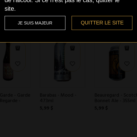
6,99 $
6,99 $
site.
QUITTER LE SITE
JE SUIS MAJEUR
Garde - Garde
Barabas - Mood -
Beauregard - Scotc
Regarde -
473ml
Bonnet Ale - 355ml
5,99 $
5,99 $