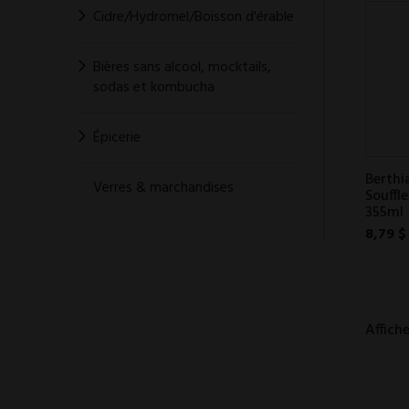
Cidre/Hydromel/Boisson d'érable
Bières sans alcool, mocktails,
sodas et kombucha
Épicerie
Berthi
Verres & marchandises
Souffl
355ml
8,79 $
Affiche