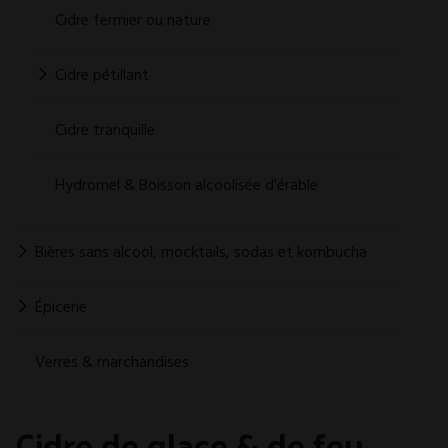
Cidre fermier ou nature
Cidre pétillant
Cidre tranquille
Hydromel & Boisson alcoolisée d'érable
Bières sans alcool, mocktails, sodas et kombucha
Épicerie
Verres & marchandises
Cidre de glace & de feu