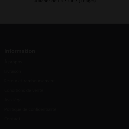
Afficher de 1 à 7 sur 7 (1 Pages)
Information
À propos
Livraison
Retour et remboursement
Conditions de vente
Avis légal
Politique de confidentialité
Contact