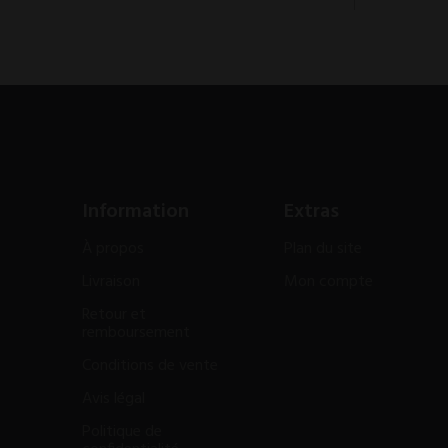
Information
Extras
À propos
Plan du site
Livraison
Mon compte
Retour et
remboursement
Conditions de vente
Avis légal
Politique de