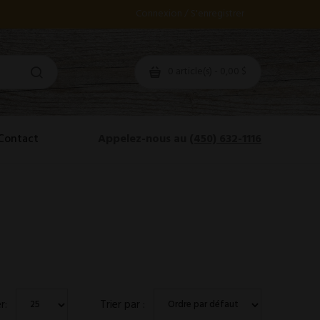
Connexion / S'enregistrer
0 article(s) - 0,00 $
Contact
Appelez-nous au
(450) 632-1116
r:
Trier par :