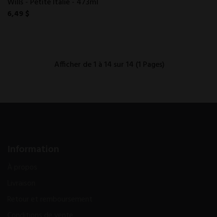
Wills - Petite Italie - 473ml
6,49 $
Afficher de 1 à 14 sur 14 (1 Pages)
Information
À propos
Livraison
Retour et remboursement
Conditions de vente