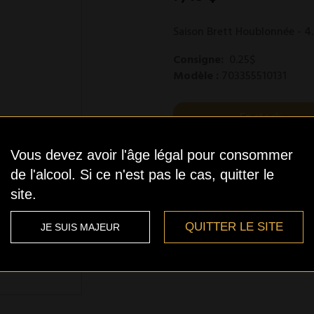
Saison Brett Houblonnée - 4
Consigne:
0.25$
Modèle :
703355510131
En stock
Vous devez avoir l'âge légal pour consommer
de l'alcool. Si ce n'est pas le cas, quitter le
site.
Qté
QUITTER LE SITE
JE SUIS MAJEUR
Ajout aux souhaits