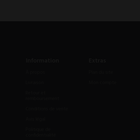
Information
Extras
À propos
Plan du site
Livraison
Mon compte
Retour et
remboursement
Conditions de vente
Avis légal
Politique de
confidentialité