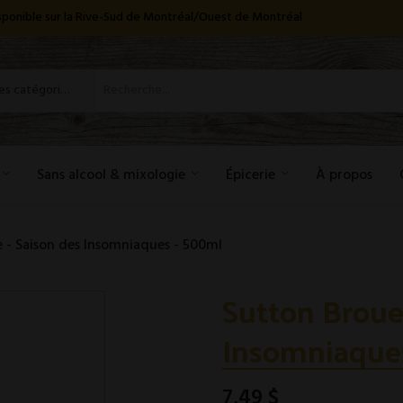
disponible sur la Rive-Sud de Montréal/Ouest de Montréal
Toutes les catégories
Sans alcool & mixologie
Épicerie
À propos
 - Saison des Insomniaques - 500ml
Sutton Brouer
Insomniaque
7,49 $