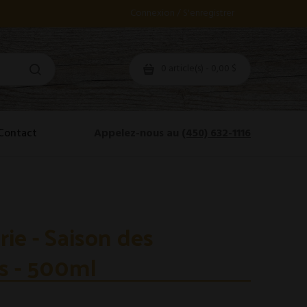
Connexion / S'enregistrer
0 article(s) - 0,00 $
Contact
Appelez-nous au
(450) 632-1116
ie - Saison des
s - 500ml