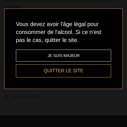
pressées chez nous à partir des pommes de Pointe-aux-
Pommes.
Consigne:
0.25$
Vous devez avoir l'âge légal pour
Modèle :
628308761500
consommer de l'alcool. Si ce n'est
pas le cas, quitter le site.
En stock
JE SUIS MAJEUR
QUITTER LE SITE
Qté
AJOUTER
Ajout aux souhaits