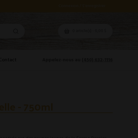
Connexion / S'enregistrer
0 article(s) - 0,00 $
Contact
Appelez-nous au
(450) 632-1116
elle - 750ml