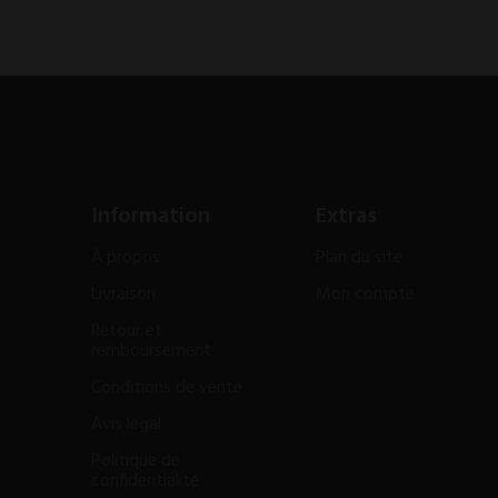
Information
Extras
À propos
Plan du site
Livraison
Mon compte
Retour et
remboursement
Conditions de vente
Avis légal
Politique de
confidentialité