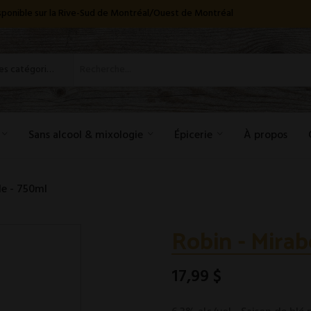
disponible sur la Rive-Sud de Montréal/Ouest de Montréal
Toutes les catégories
Sans alcool & mixologie
Épicerie
À propos
le - 750ml
Robin - Mirab
17,99 $