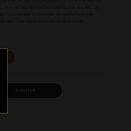
 macérée sur des prunes jaunes de la Ferme Bernier
, on a un liquide doré et translucide. Au nez, on
 de l’assemblage. En bouche, on goûte la prune
sin vert. Une bière sèche et désaltérante!
AJOUTER