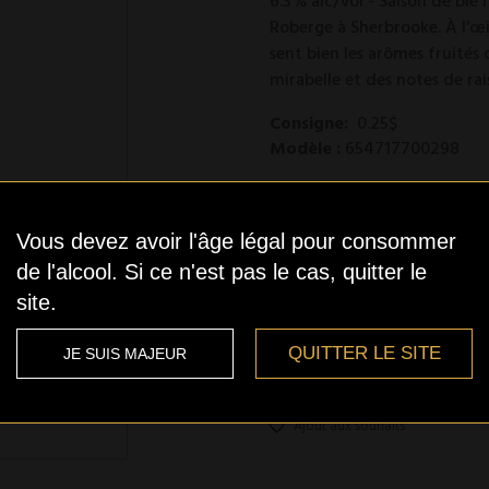
6.3% alc/vol - Saison de blé
Roberge à Sherbrooke. À l'œil
sent bien les arômes fruités
mirabelle et des notes de rai
Consigne:
0.25$
Modèle :
654717700298
Stock bas
Vous devez avoir l'âge légal pour consommer
de l'alcool. Si ce n'est pas le cas, quitter le
site.
Qté
QUITTER LE SITE
JE SUIS MAJEUR
Ajout aux souhaits