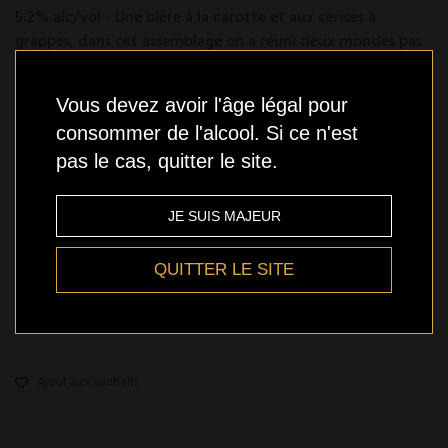
5.2% alc/vol - Une bière à la carotte et aux cerises à
grappes, dans cet assemblage on a réuni deux mondes pas
mal éloignés, les contrastes sont mis de l’avant.
Consigne:
0.25$
Vous devez avoir l'âge légal pour
Modèle :
664732014522
consommer de l'alcool. Si ce n'est
pas le cas, quitter le site.
En stock
JE SUIS MAJEUR
QUITTER LE SITE
Qté
AJOUTER
Ajout aux souhaits