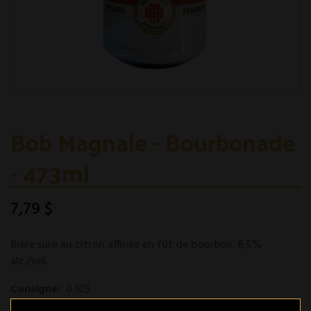
Bob Magnale - Bourbonade
- 473ml
7,79 $
Bière sure au citron affinée en fût de bourbon. 6,5%
alc./vol.
Consigne:
0.10$
Modèle :
603051065549