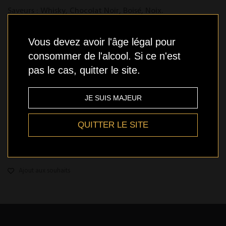
Saveurs : Whisky, Chocolat Noir, Boisé, Noix.
Consigne:
0.25$
Modèle :
877839001849
Vous devez avoir l'âge légal pour
consommer de l'alcool. Si ce n'est
pas le cas, quitter le site.
Stock bas
JE SUIS MAJEUR
QUITTER LE SITE
Qté
AJOUTER
Ajout aux souhaits