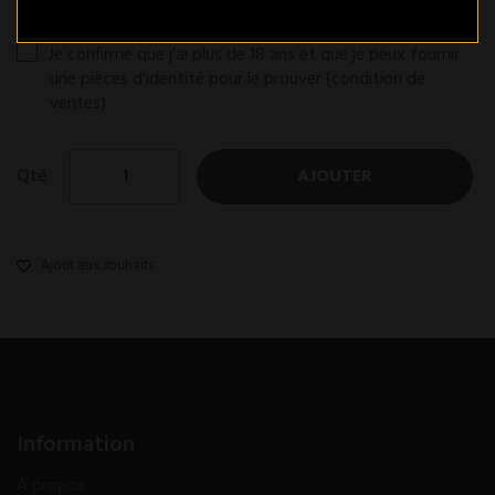
Je confirme que j'ai plus de 18 ans et que je peux fournir
une pièces d'identité pour le prouver
(condition de
ventes)
Qté
AJOUTER
Ajout aux souhaits
Information
À propos