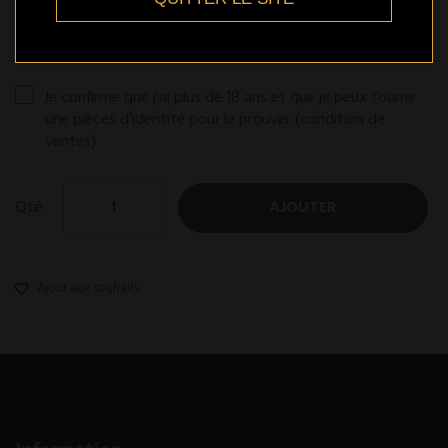
En stock
Je confirme que j'ai plus de 18 ans et que je peux fournir
une pièces d'identité pour le prouver
(condition de
ventes)
Qté
AJOUTER
Ajout aux souhaits