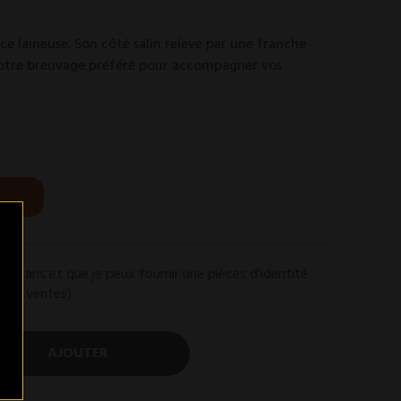
ce laineuse. Son côté salin relevé par une franche
 votre breuvage préféré pour accompagner vos
de 18 ans et que je peux fournir une pièces d'identité
n de ventes)
AJOUTER