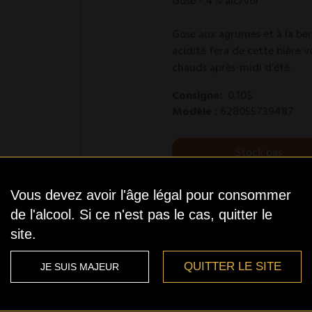
Gose - 4% alc/vol
Gose aux agrumes et à la ber
acidité fera de cette bière
chauds après-midi d’été.
Consigne:
0.10$
Modèle :
628055739487
Stock bas
Vous devez avoir l'âge légal pour consommer
Je confirme que j'ai plus 
de l'alcool. Si ce n'est pas le cas, quitter le
pour le prouver
(conditio
site.
QUITTER LE SITE
JE SUIS MAJEUR
Qté