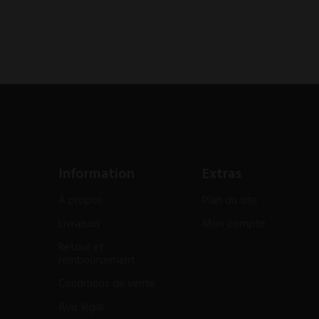
Information
Extras
À propos
Plan du site
Livraison
Mon compte
Retour et
remboursement
Conditions de vente
Avis légal