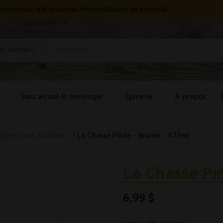
disponible sur la Rive-Sud de Montréal/Ouest de Montréal
Toutes les catégories
Sans alcool & mixologie
Épicerie
À propos
(bière sure & saline)
La Chasse Pinte - Bruine - 473ml
La Chasse Pin
6,99 $