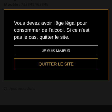
Modèle :
723849462845
En stock
Vous devez avoir l'âge légal pour
consommer de l'alcool. Si ce n'est
pas le cas, quitter le site.
Je confirme que j'ai plus de 18 ans et que je peux fournir
une pièces d'identité pour le prouver
(condition de
JE SUIS MAJEUR
ventes)
QUITTER LE SITE
Qté
AJOUTER
Ajout aux souhaits