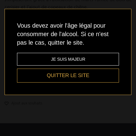
cerisier et l’ajout de copeaux de chêne.
Consigne:
0.10$
Vous devez avoir l'âge légal pour
Modèle :
185969000701
consommer de l'alcool. Si ce n'est
pas le cas, quitter le site.
En stock
JE SUIS MAJEUR
QUITTER LE SITE
Qté
AJOUTER
Ajout aux souhaits