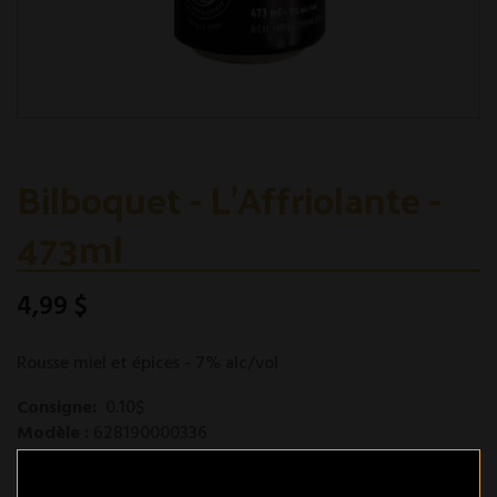
Bilboquet - L'Affriolante -
473ml
4,99 $
Rousse miel et épices - 7% alc/vol
Consigne:
0.10$
Modèle :
628190000336