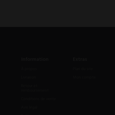
Information
Extras
À propos
Plan du site
Livraison
Mon compte
Retour et
remboursement
Conditions de vente
Avis légal