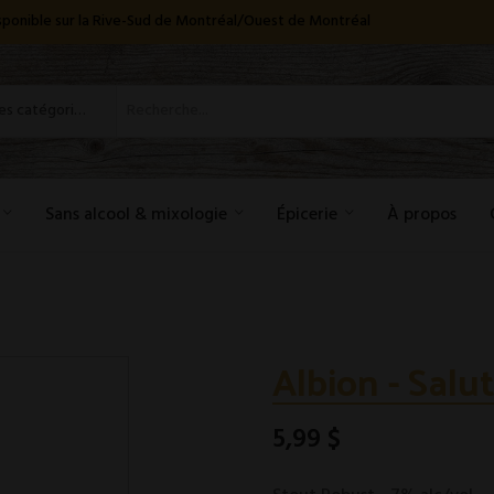
disponible sur la Rive-Sud de Montréal/Ouest de Montréal
Toutes les catégories
Sans alcool & mixologie
Épicerie
À propos
Albion - Salu
5,99 $