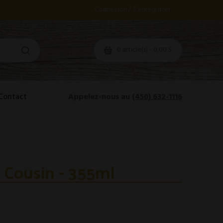
Connexion / S'enregistrer
0 article(s) - 0,00 $
Contact
Appelez-nous au
(450) 632-1116
t Cousin - 355ml