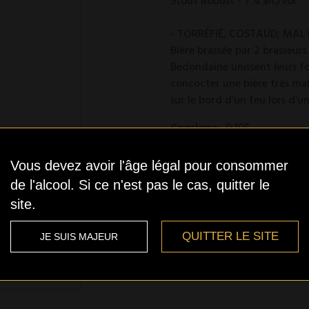
Stout Robust - 7% alc/vol
- TORRÉFIÉ, COSTAUD, MALT
Bière brassée par 2 brasseurs
Bedondaine unissent leurs fo
concocter une bière très mal
sur le bord d’un feu lors d’
Consigne:
0.10$
Modèle :
990502900024
Vous devez avoir l'âge légal pour consommer
Stock bas
de l'alcool. Si ce n'est pas le cas, quitter le
site.
QUITTER LE SITE
JE SUIS MAJEUR
Qté