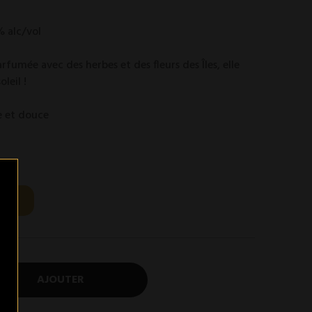
% alc/vol
fumée avec des herbes et des fleurs des Îles, elle
leil !
le et douce
AJOUTER