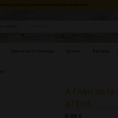
disponible sur la Rive-Sud de Montréal/Ouest de Montréal
Toutes les catégories
Sans alcool & mixologie
Épicerie
À propos
3ml
A l'Abri de la
473ml
6,99 $