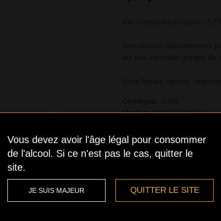
Ale d'inspiration saison - 5.5
Description: Délicatement par
est une véritable gorgée de so
Note florale, épicée, végéta
Consigne:
0.10$
Modèle :
666585000127
Vous devez avoir l'âge légal pour consommer
En stock
de l'alcool. Si ce n'est pas le cas, quitter le
site.
QUITTER LE SITE
JE SUIS MAJEUR
Qté