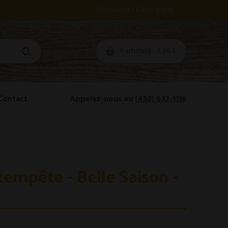
Connexion / S'enregistrer
0 article(s) - 0,00 $
Contact
Appelez-nous au
(450) 632-1116
 tempête - Belle Saison -