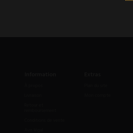
Information
Extras
À propos
Plan du site
Livraison
Mon compte
Retour et
remboursement
Conditions de vente
Avis légal