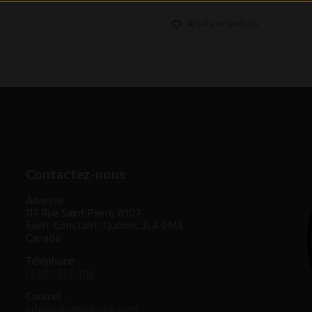
Ajout aux souhaits
Contactez-nous
Adresse :
117 Rue Saint Pierre #107
Saint-Constant, Québec J5A 0M3
Canada
Téléphone :
(450)-632-1116
Courriel :
info@labiereaboire.com