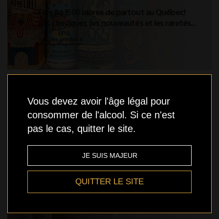
Plus de 1500 bières de partout au Québec!
Les classiques, les nouveautés et les raretés...
Voir les produits
Vous devez avoir l'âge légal pour
Un p'tit creux?
consommer de l'alcool. Si ce n'est
Grignotines, cafés,
pas le cas, quitter le site.
sauces piquantes,
produits du terroir
et encore plus!
JE SUIS MAJEUR
Voir les produits
QUITTER LE SITE