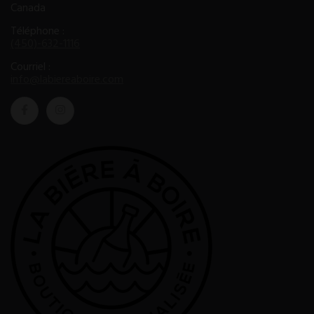
Canada
Téléphone :
(450)-632-1116
Courriel :
info@labiereaboire.com