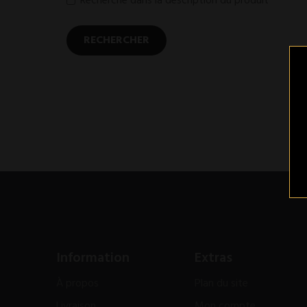
Recherche dans la description du produit
Information
Extras
À propos
Plan du site
Livraison
Mon compte