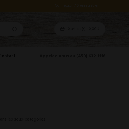
Connexion / S'enregistrer
0 article(s) - 0,00 $
Contact
Appelez-nous au
(450) 632-1116
ans les sous-catégories